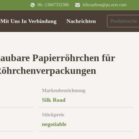
86--13667332386
feliciazhou@pa.ecer.com
 Mit Uns In Verbindung
Nachrichten
baubare Papierröhrchen für
Röhrchenverpackungen
Markenbezeichnung
Silk Road
Stückpreis
negotiable