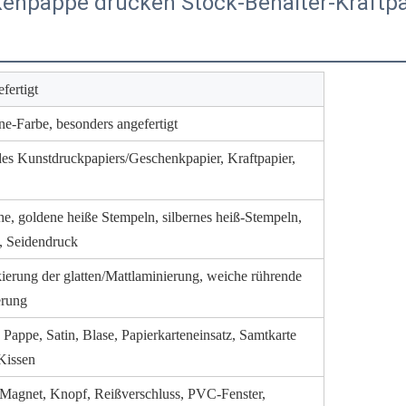
kenpappe drücken Stock-Behälter-Kraftp
fertigt
-Farbe, besonders angefertigt
des Kunstdruckpapiers/Geschenkpapier, Kraftpapier,
he, goldene heiße Stempeln, silbernes heiß-Stempeln,
, Seidendruck
kierung der glatten/Mattlaminierung, weiche rührende
erung
appe, Satin, Blase, Papierkarteneinsatz, Samtkarte
Kissen
 Magnet, Knopf, Reißverschluss, PVC-Fenster,