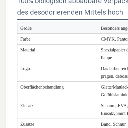
100% biologisch abbaubare Verpac
des desodorierenden Mittels hoch
Größe
Besonders ange
Farbe
CMYK, Pantone
Material
Spezialpapier 
Pappe
Logo
Das farbenreic
prägen, deboss
Oberflächenbehandlung
Glatte/Mattlac
Gefühlslamini
Einsatz
Schaum, EVA, P
Einsatz, Samt-
Zusätze
Band, Schnur,