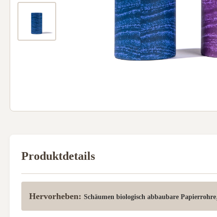
Produktdetails
Hervorheben:
Schäumen biologisch abbaubare Papierrohre