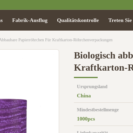
s
Fabrik-Ausflug
Qualitätskontrolle
Treten Sie
 Abbaubare Papierröhrchen Für Kraftkarton-Röhrchenverpackungen
Biologisch ab
Kraftkarton-
Ursprungsland
China
Mindestbestellmenge
1000pcs
Lieferkapazität