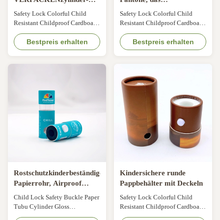
kindersichere
kindersicheren Matte
Safety Lock Colorful Child
Safety Lock Colorful Child
Prägungsblase ein
Lamination druckt
Resistant Childproof Cardboard
Resistant Childproof Cardboard
Preroll Packaging Cylinder
Preroll Packaging Cylinder
Paper Tube Packaging Size
Bestpreis erhalten
Paper Tube Packaging Size
Bestpreis erhalten
Customized Color CMYK,
Customized Color CMYK,
Pantone color, customized
Pantone color, customized
Material Art paper/ special
Material Art paper/ special
paper/fancy paper, kraft paper,
paper/fancy paper, kraft paper,
cardboard Logo Full color,
cardboard Logo Full color,
golden hot stamping, silver hot-
golden hot stamping, silver hot-
stamping, emboss, ...
stamping, emboss, ...
Rostschutzkinderbeständiges
Kindersichere runde
Papierrohr, Airproof
Pappbehälter mit Deckeln
wiederverwendbares
Child Lock Safety Buckle Paper
Safety Lock Colorful Child
Papprollenverpacken
Tubu Cylinder Gloss
Resistant Childproof Cardboard
Lamination Full Paper Can
Preroll Packaging Cylinder