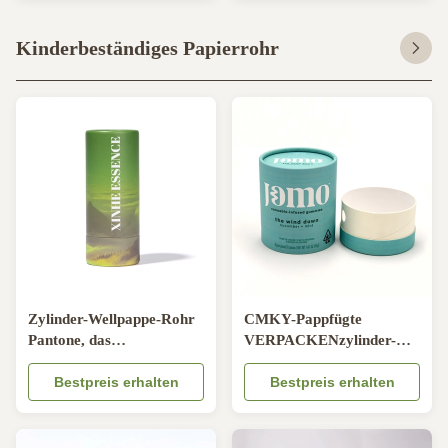
Rohre mit Blasen
Kinderbeständiges Papierrohr
Zylinder-Wellpappe-Rohr
CMKY-Pappfügte
Pantone, das
VERPACKENzylinder-
kindersicheren Matte
kindersichere
Lamination druckt
Bestpreis erhalten
Prägungsblase ein
Bestpreis erhalten