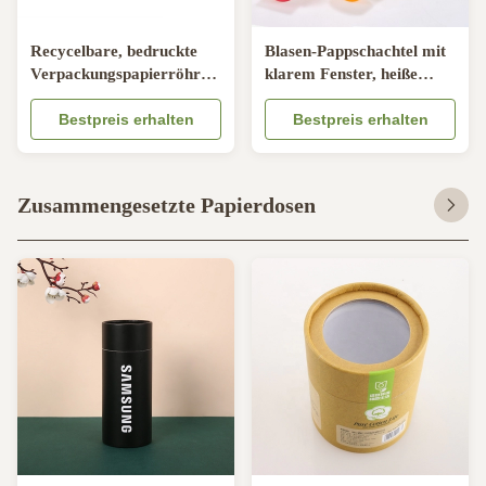
Recycelbare, bedruckte
Blasen-Pappschachtel mit
Verpackungspapierröhren,
klarem Fenster, heiße
runde Papierdosen,
stempelnde
Röhren in Sondergröße
Bestpreis erhalten
Fenstergeschenkboxen
Bestpreis erhalten
mit Fenster
ODM
Zusammengesetzte Papierdosen