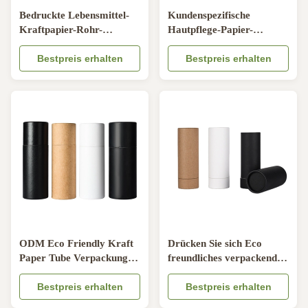
Bedruckte Lebensmittel-
Kundenspezifische
Kraftpapier-Rohr-
Hautpflege-Papier-
Rundzylinder-Tee-
Röhrenverpackungs-
Plätzchen-Süßigkeits-
Bestpreis erhalten
kosmetische Parfüm-
Bestpreis erhalten
Verpackung
Kraftpapier-Rohre Eco
freundliche
ODM Eco Friendly Kraft
Drücken Sie sich Eco
Paper Tube Verpackung
freundliches verpackendes
für Multifunktionszylinder
Kraftpapier hoch,
für ätherische Öle
Bestpreis erhalten
bedecken Sie biologisch
Bestpreis erhalten
abbaubare Chapstick-