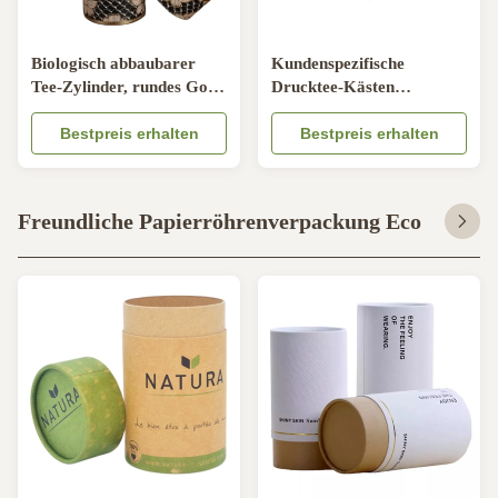
Biologisch abbaubarer
Kundenspezifische
Tee-Zylinder, rundes Gold,
Drucktee-Kästen
das Lebensmittel-
Antiscratch Debossing
Papierrohr für Blatt-Tee
Bestpreis erhalten
Aluminiumlackierung
Bestpreis erhalten
stempelt
Freundliche Papierröhrenverpackung Eco