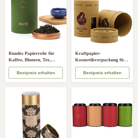
Rundes Papierrohr für
Kraftpapier-
Kaffee, Blumen, Tee,
Kosmetikverpackung für
Lebensmittelverpackungen,
ätherisches CBD-Öl Bio-
biologisch abbaubares
Bestpreis erhalten
Kräuter-Rundrohr
Bestpreis erhalten
Papierrohr aus Pappe