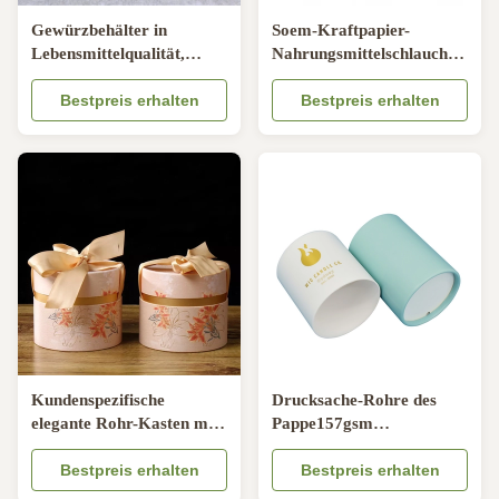
Gewürzbehälter in
Soem-Kraftpapier-
Lebensmittelqualität,
Nahrungsmittelschlauch,
Pulversieb,
der umweltfreundlichen
Papierrohrverpackung
Bestpreis erhalten
CMYK-Zylinder-Tee-
Bestpreis erhalten
Pappschachtel verpackt
Kundenspezifische
Drucksache-Rohre des
elegante Rohr-Kasten mit
Pappe157gsm
Band-Geschenk-
zylinderförmige
Verpackungs-Kasten-
Bestpreis erhalten
Verpackenkundenspezifische
Bestpreis erhalten
Hochzeits-Süßigkeits-
kasten-CMYK