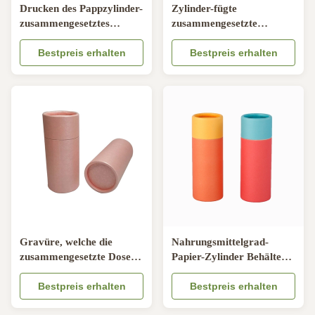
Drucken des Pappzylinder-
Zylinder-fügte
zusammengesetztes
zusammengesetzte
Papierdosen-
Papierrohr-Blase
Nahrungsmittelgrad-
Bestpreis erhalten
lamelliertes Pantone-
Bestpreis erhalten
CMYK
Drucken ein
Gravüre, welche die
Nahrungsmittelgrad-
zusammengesetzte Dose
Papier-Zylinder Behälter
verpackt ODM
prägeartiges Drucken
verfügbares Multiusage
Bestpreis erhalten
Debossed CMYK
Bestpreis erhalten
druckt