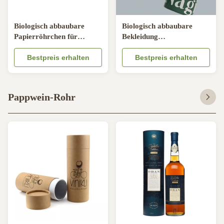
Biologisch abbaubare
Biologisch abbaubare
Papierröhrchen für
Bekleidung
Kraftkarton-
Rundzylinderverpackung
Röhrchenverpackungen
Bestpreis erhalten
für Unterwäsche T-Shirts
Bestpreis erhalten
und Socken
Pappwein-Rohr