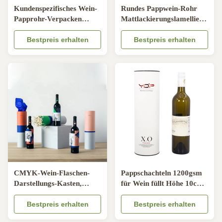
Kundenspezifisches Wein-
Rundes Pappwein-Rohr
Papprohr-Verpacken
Mattlackierungslamellierende
rundes Kraftpapier-
EVA Inserted
Lebensmittelrohr
Bestpreis erhalten
Bestpreis erhalten
CMYK-Wein-Flaschen-
Pappschachteln 1200gsm
Darstellungs-Kasten,
für Wein füllt Höhe 10cm
Zylinder-Pappwein-Kästen
Durchmesser-36cm ab
Bestpreis erhalten
Bestpreis erhalten