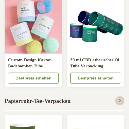
Custom Design Karton
30 ml CBD ätherisches Öl
Badebomben Tube
Tube Verpackung
Hautpflege Eco Tube
Umweltfreundlicher
Verpackung für
Bestpreis erhalten
Zylinder für
Bestpreis erhalten
Badebalsam
Kosmetikflaschen
Papierrohr-Tee-Verpacken