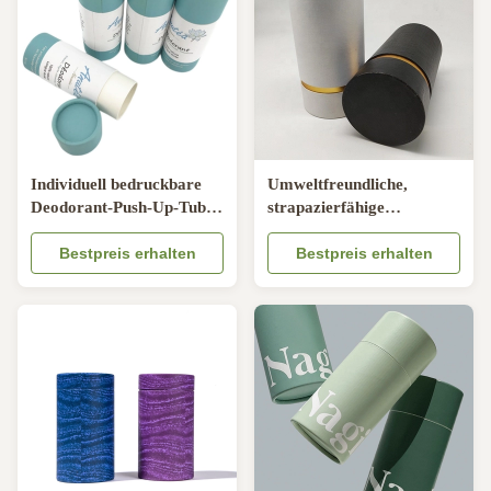
Individuell bedruckbare
Umweltfreundliche,
Deodorant-Push-Up-Tuben
strapazierfähige
biologisch abbaubare
Versandkartonrohre mit
Verpackung für
Bestpreis erhalten
ölfestem und passgenauem
Bestpreis erhalten
Körperbalsam
Design