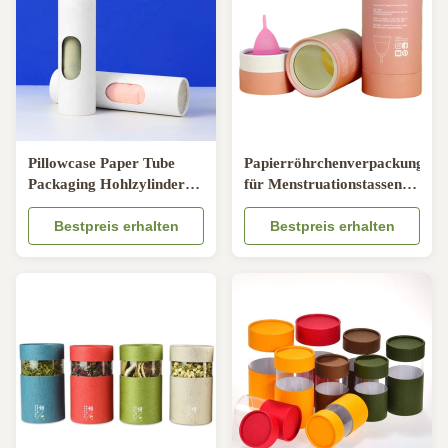
Pillowcase Paper Tube
Papierröhrchenverpackung
Packaging Hohlzylinder
für Menstruationstassen
für
mit Fenster, recycelbarer
Bekleidungsverpackungen
Bestpreis erhalten
Röhrchen für die
Bestpreis erhalten
Körperpflege