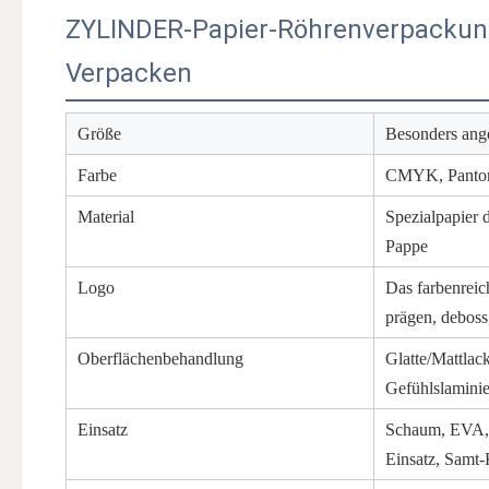
ZYLINDER-Papier-Röhrenverpackung 
Verpacken
Größe
Besonders ange
Farbe
CMYK, Pantone
Material
Spezialpapier 
Pappe
Logo
Das farbenreic
prägen, deboss
Oberflächenbehandlung
Glatte/Mattlac
Gefühlslamini
Einsatz
Schaum, EVA, P
Einsatz, Samt-