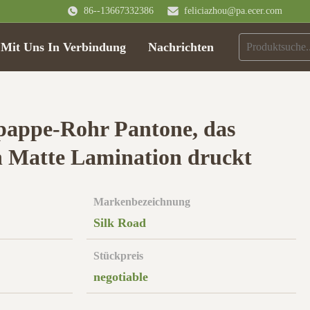
86--13667332386
feliciazhou@pa.ecer.com
 Mit Uns In Verbindung
Nachrichten
pappe-Rohr Pantone, das
n Matte Lamination druckt
Markenbezeichnung
Silk Road
Stückpreis
negotiable