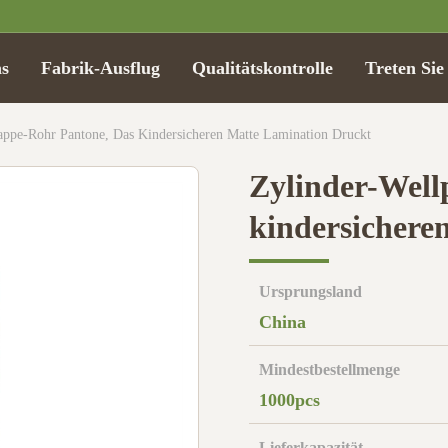
s
Fabrik-Ausflug
Qualitätskontrolle
Treten Sie
appe-Rohr Pantone, Das Kindersicheren Matte Lamination Druckt
Zylinder-Well
kindersichere
Ursprungsland
China
Mindestbestellmenge
1000pcs
Lieferkapazität