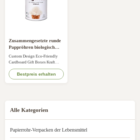
hot...
Zusammengesetzte runde
Pappröhren biologisch
abbaubarer Satin
Custom Design Eco-Friendly
eingefügtes CMYK
Cardboard Gift Boxes Kraft
Paper Tin Can Round
Composite Paper Cylinder
Bestpreis erhalten
Packaging Can For Cof Size
Customized Color CMYK,
Pantone color, customized
Material Art paper/ special
paper/fancy paper, kraft paper,
Alle Kategorien
cardboard Logo Full color,
golden hot stamping, silver
hot...
Papierrohr-Verpacken der Lebensmittel