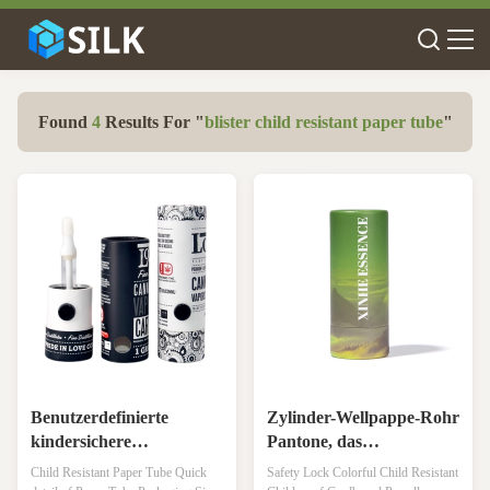
Found
4
Results For "
blister child resistant paper tube
"
Benutzerdefinierte
Zylinder-Wellpappe-Rohr
kindersichere
Pantone, das
Geräteverpackung
kindersicheren Matte
Child Resistant Paper Tube Quick
Safety Lock Colorful Child Resistant
Kindergesicherte runde
Lamination druckt