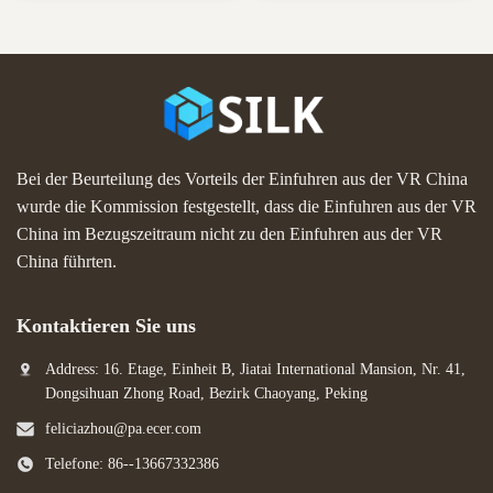
Material Art paper/ special
Material Art paper/ special
paper/fancy paper, kraft paper,
paper/fancy paper, kraft paper,
cardboard Logo Full color, golden
cardboard Logo Full color, golden
hot stamping, silver hot-stamping,
hot stamping, silver hot-stamping,
emboss, ...
emboss, ...
Bei der Beurteilung des Vorteils der Einfuhren aus der VR China
wurde die Kommission festgestellt, dass die Einfuhren aus der VR
China im Bezugszeitraum nicht zu den Einfuhren aus der VR
China führten.
Kontaktieren Sie uns
Address: 16. Etage, Einheit B, Jiatai International Mansion, Nr. 41,
Dongsihuan Zhong Road, Bezirk Chaoyang, Peking
feliciazhou@pa.ecer.com
Telefone: 86--13667332386