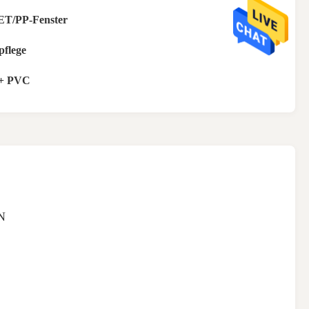
T/PP-Fenster
pflege
 + PVC
N