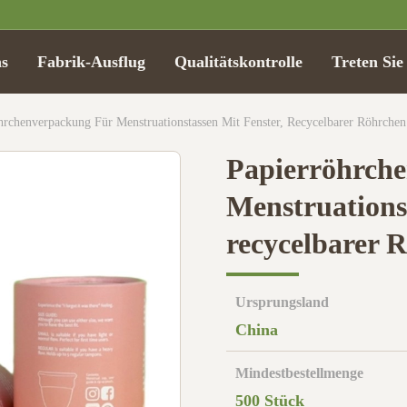
s
Fabrik-Ausflug
Qualitätskontrolle
Treten Sie
hrchenverpackung Für Menstruationstassen Mit Fenster, Recycelbarer Röhrchen
Papierröhrche
Menstruationst
recycelbarer 
Ursprungsland
China
Mindestbestellmenge
500 Stück