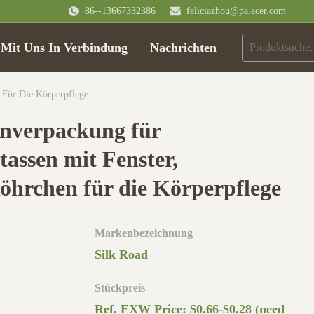
86--13667332386
feliciazhou@pa.ecer.com
 Mit Uns In Verbindung
Nachrichten
 Für Die Körperpflege
nverpackung für
assen mit Fenster,
Röhrchen für die Körperpflege
Markenbezeichnung
Silk Road
Stückpreis
Ref. EXW Price: $0.66-$0.28 (need