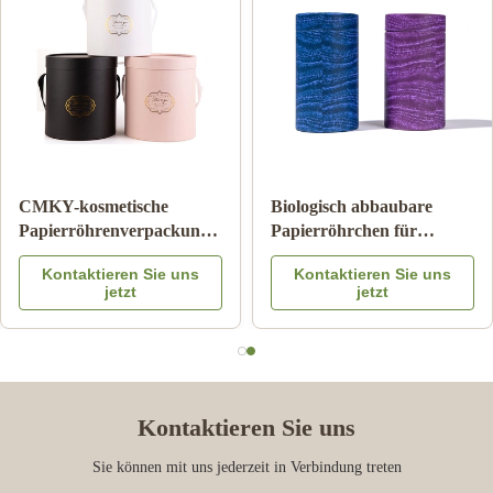
Zylinder-Wellpappe-Rohr
Papppapier-Rohr-
Pantone, das
Verpacken der
kindersicheren Matte
Lebensmittel mit Farbe
Kontaktieren Sie uns
Kontaktieren Sie uns
Lamination druckt
Logo Embossed des
jetzt
jetzt
Metalldeckel-CMYK
Kontaktieren Sie uns
Sie können mit uns jederzeit in Verbindung treten