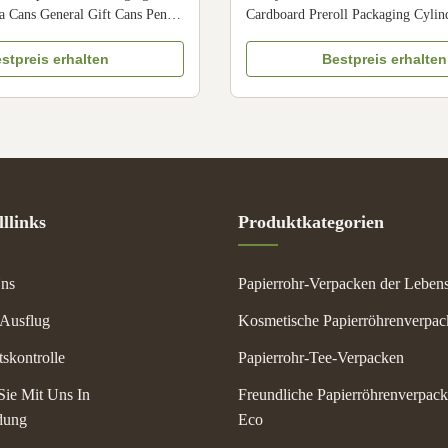
a Cans General Gift Cans Pen
Cardboard Preroll Packaging Cylin
stomized Color CMYK, Pantone
Tube Packaging Size Customized
d Material Art paper/ special
Pantone color, customized Material
stpreis erhalten
Bestpreis erhalten
er, kraft paper, cardboard Logo
special paper/fancy paper, kraft pa
en hot stamping, silver hot-
Logo Full color, golden hot stampin
, deboss, silk ...
hot-stamping, emboss, ...
llinks
Produktkategorien
ns
Papierrohr-Verpacken der Lebens
-Ausflug
Kosmetische Papierröhrenverpa
tskontrolle
Papierrohr-Tee-Verpacken
Sie Mit Uns In
Freundliche Papierröhrenverpac
dung
Eco