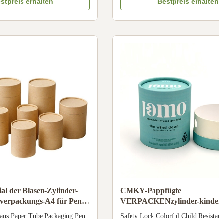
color, customized Material Art
Finishing: UV varnish, Spot UV, em
stpreis erhalten
Bestpreis erhalten
aper/fancy paper, kraft paper,
Logo: As per consumer design file 
Full color, golden hot stamping,
Tea, coffee, protein powder, pet fo
ing, emboss, deboss, ...
food Specification of Paper ...
al der Blasen-Zylinder-
CMKY-Pappfügte
verpackungs-A4 für Pen
VERPACKENzylinder-kinder
Prägungsblase ein
ans Paper Tube Packaging Pen
Safety Lock Colorful Child Resista