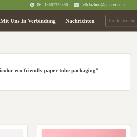
86--13667332386
feliciazhou@pa.ecer.com
 Mit Uns In Verbindung
Nachrichten
color eco friendly paper tube packaging"