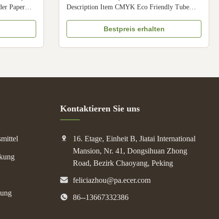
Nahrungsmittelschokoladen-Plätzchen-
der Paper
Description Item CMYK Eco Friendly Tube
Verpacken
 Color CMYK,
Packaging Multifunctional Paper Tube
 Art paper/
Container Material Art paper + Ivory paper
Bestpreis erhalten
per, cardboard
Surface Matte lamination, glossy varnish, etc
g, silver
Logo Accept customization Color CMYK Size
Customized size Feature 100% Biodegradable ...
Kontaktieren Sie uns
mittel
16. Etage, Einheit B, Jiatai International
Mansion, Nr. 41, Dongsihuan Zhong
ckung
Road, Bezirk Chaoyang, Peking
feliciazhou@pa.ecer.com
kung
86--13667332386