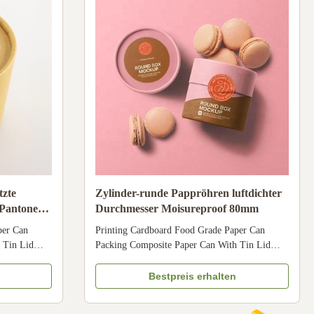
tzte
Zylinder-runde Pappröhren luftdichter
 Pantone-
Durchmesser Moisureproof 80mm
per Can
Printing Cardboard Food Grade Paper Can
 Tin Lid
Packing Composite Paper Can With Tin Lid
zed Color
Packaging For Snack Size Customized Color
Material Art
CMYK, Pantone color, customized Material Art
Bestpreis erhalten
aft paper,
paper/ special paper/fancy paper, kraft paper,
hot stamping,
cardboard Logo Full color, golden hot stamping,