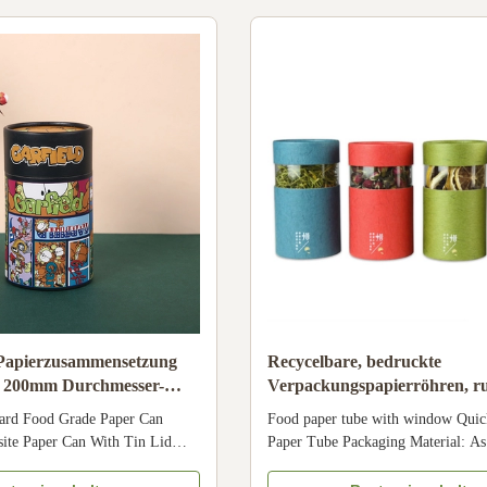
/Silver Hot-stamping,
silver hot-stamping, emboss, deboss,
Papierzusammensetzung
Recycelbare, bedruckte
e 200mm Durchmesser-
Verpackungspapierröhren, r
ein
Papierdosen, Röhren in Sond
oard Food Grade Paper Can
Food paper tube with window Quick
mit Fenster
ite Paper Can With Tin Lid
Paper Tube Packaging Material: As
Snack Size Customized Color
requirement Size: All sizes are avai