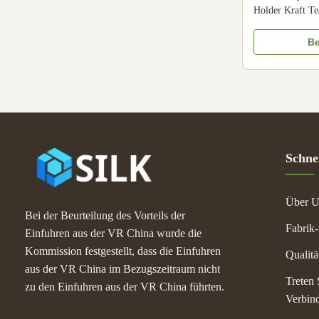
Holder Kraft Te
Holder Size Cu
color, customize
Be
paper/fancy pap
Full color, gold
stamping, emboss
Schnel
Über U
Bei der Beurteilung des Vorteils der
Fabrik
Einfuhren aus der VR China wurde die
Kommission festgestellt, dass die Einfuhren
Qualitä
aus der VR China im Bezugszeitraum nicht
Treten 
zu den Einfuhren aus der VR China führten.
Verbin