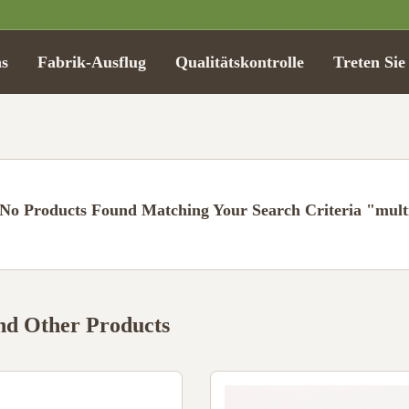
s
Fabrik-Ausflug
Qualitätskontrolle
Treten Sie
No Products Found Matching Your Search Criteria "multi
d Other Products