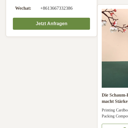
UVcoating, Gold
aluminium ...
Wechat:
+8613667332386
Jetzt Anfragen
Die Schaum-
macht Stärk
2mm geprägt 
Printing Cardb
Packing Compos
Packaging For 