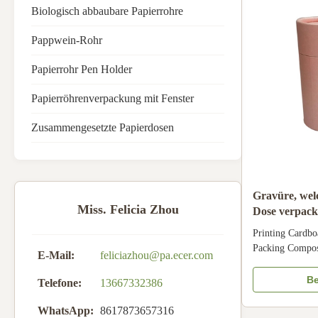
Biologisch abbaubare Papierrohre
Pappwein-Rohr
Papierrohr Pen Holder
Papierröhrenverpackung mit Fenster
Zusammengesetzte Papierdosen
Gravüre, wel
Miss. Felicia Zhou
Dose verpac
Multiusage d
Printing Cardb
Packing Compos
E-Mail:
feliciazhou@pa.ecer.com
Packaging For S
Eco-friendly Coa
Be
Telefone:
13667332386
paper/Cardboar
Finish Laminat
WhatsApp:
8617873657316