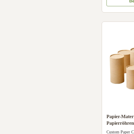
CMYK, Pantone 
Be
paper/ special p
cardboard Logo 
silver hot-stamp
Papier-Materi
Papierröhren
Presentation
Custom Paper C