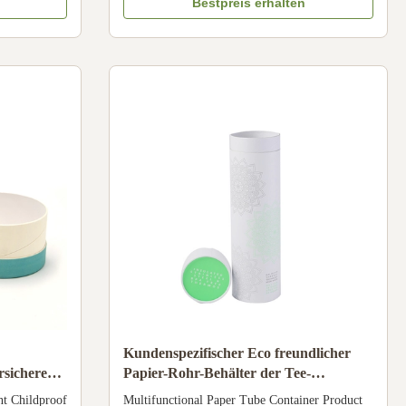
bossing, etc
Material kraft paper / aluminum foil Size As
Bestpreis erhalten
Applications:
requested Design As requested Color 4 Colors /
od and other
Pantone Printing Offset printing / silk screen
printing, etc. Handling Glossy, matte ...
Kundenspezifischer Eco freundlicher
sichere
Papier-Rohr-Behälter der Tee-
Röhrenverpackungs-CMYK für das
nt Childproof
Multifunctional Paper Tube Container Product