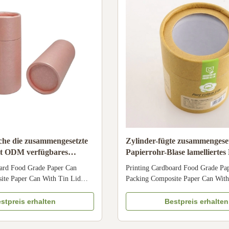
che die zusammengesetzte
Zylinder-fügte zusammengese
kt ODM verfügbares
Papierrohr-Blase lamelliertes
ruckt
Drucken ein
oard Food Grade Paper Can
Printing Cardboard Food Grade Pa
ite Paper Can With Tin Lid
Packing Composite Paper Can With
nack Material Bio-degradable,
Packaging For Snack Size Customi
ted paper/art paper/kraft
CMYK, Pantone color, customized 
stpreis erhalten
Bestpreis erhalten
d Color CMYK/Pantone Surface
paper/ special paper/fancy paper, kr
ion/Embossing/Debossing,
cardboard Logo Full color, golden 