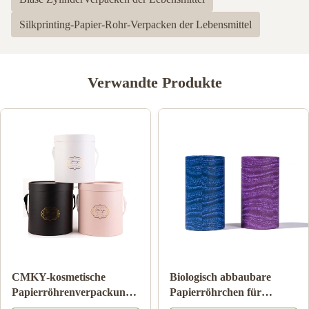
Silkprinting-Papier-Rohr-Verpacken der Lebensmittel
Verwandte Produkte
ohr
Papppapier-Rohr-
CMKY-kosmetische
Verpacken der
Papierröhrenverpacku
Lebensmittel mit Farbe
Luxuszylinder-Verpac