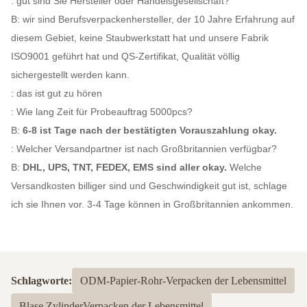
: gut sind Sie Hersteller oder Handelsgesellschaft?
B: wir sind Berufsverpackenhersteller, der 10 Jahre Erfahrung auf
diesem Gebiet, keine Staubwerkstatt hat und unsere Fabrik
ISO9001 geführt hat und QS-Zertifikat, Qualität völlig
sichergestellt werden kann.
: das ist gut zu hören
: Wie lang Zeit für Probeauftrag 5000pcs?
B:
6-8 ist Tage nach der bestätigten Vorauszahlung okay.
: Welcher Versandpartner ist nach Großbritannien verfügbar?
B:
DHL, UPS, TNT, FEDEX, EMS sind aller okay.
Welche
Versandkosten billiger sind und Geschwindigkeit gut ist, schlage
ich sie Ihnen vor. 3-4 Tage können in Großbritannien ankommen.
Schlagworte:
ODM-Papier-Rohr-Verpacken der Lebensmittel
Blase ZylinderVerpacken der Lebensmittel