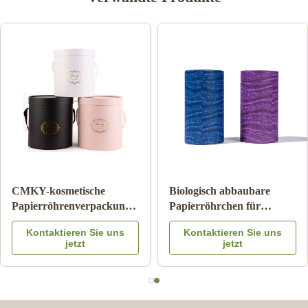
Zylinder-Wellpappe-Rohr
Papppapier-Rohr-
Pantone, das
Verpacken der
kindersicheren Matte
Lebensmittel mit Farbe
Kontaktieren Sie uns
Kontaktieren Sie uns
Lamination druckt
Logo Embossed des
jetzt
jetzt
Metalldeckel-CMYK