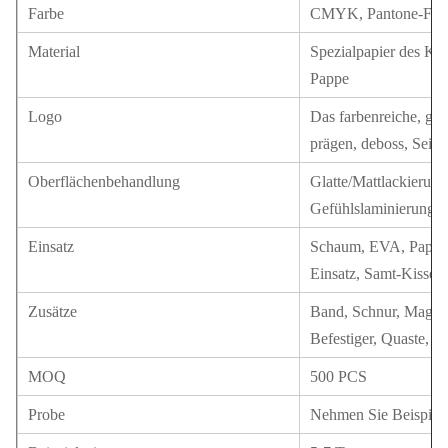
Farbe
CMYK, Pantone-Farbe
Material
Spezialpapier des Ku
Pappe
Logo
Das farbenreiche, gol
prägen, deboss, Seid
Oberflächenbehandlung
Glatte/Mattlackierung
Gefühlslaminierung
Einsatz
Schaum, EVA, Pappe, 
Einsatz, Samt-Kissen
Zusätze
Band, Schnur, Magnet
Befestiger, Quaste, Pa
MOQ
500 PCS
Probe
Nehmen Sie Beispiela