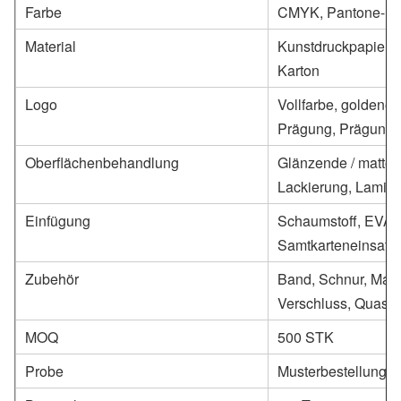
Farbe
CMYK, Pantone-Far
Material
Kunstdruckpapier/Sp
Karton
Logo
Vollfarbe, goldene
Prägung, Prägung,
Oberflächenbehandlung
Glänzende / matte 
Lackierung, Lamini
Einfügung
Schaumstoff, EVA, P
Samtkarteneinsatz
Zubehör
Band, Schnur, Magn
Verschluss, Quaste,
MOQ
500 STK
Probe
Musterbestellung 