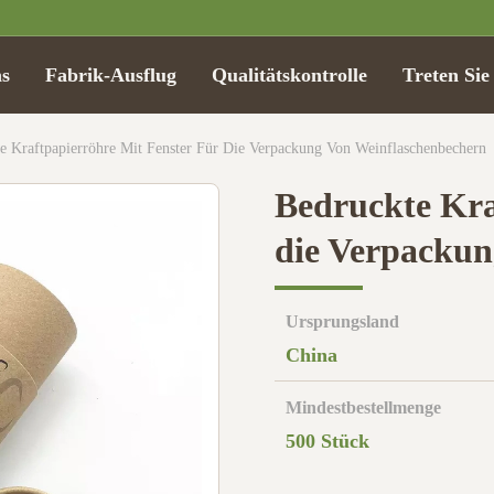
s
Fabrik-Ausflug
Qualitätskontrolle
Treten Sie
e Kraftpapierröhre Mit Fenster Für Die Verpackung Von Weinflaschenbechern
Bedruckte Kra
die Verpackun
Ursprungsland
China
Mindestbestellmenge
500 Stück