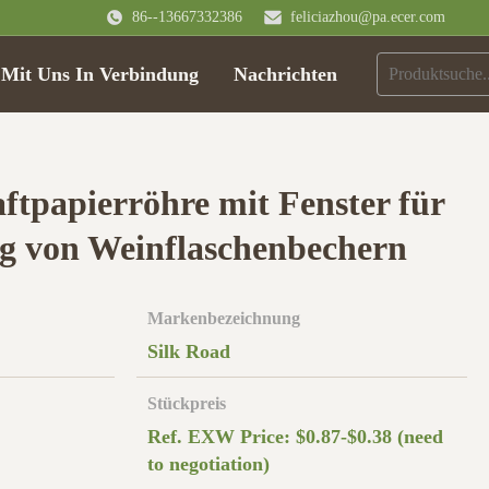
86--13667332386
feliciazhou@pa.ecer.com
 Mit Uns In Verbindung
Nachrichten
ftpapierröhre mit Fenster für
g von Weinflaschenbechern
Markenbezeichnung
Silk Road
Stückpreis
Ref. EXW Price: $0.87-$0.38 (need
to negotiation)