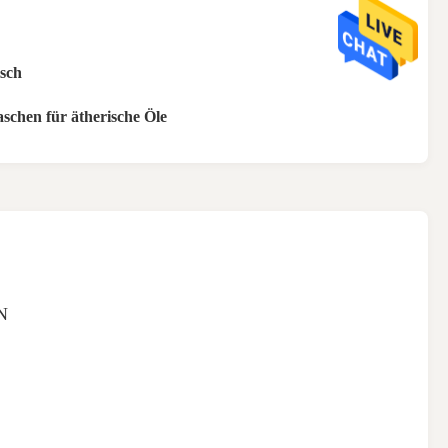
isch
aschen für ätherische Öle
N