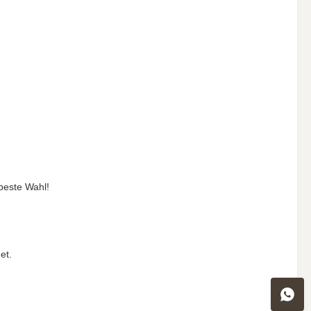
 beste Wahl!
et.