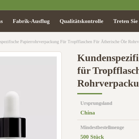
s
Fabrik-Ausflug
Qualitätskontrolle
Treten Sie
pezifische Papierrohrverpackung Für Tropfflaschen Für Ätherische Öle Rohr
Kundenspezifi
für Tropfflasc
Rohrverpacku
Ursprungsland
China
Mindestbestellmenge
500 Stück