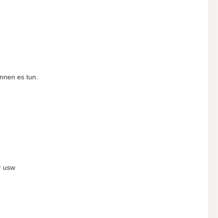
nnen es tun.
r usw