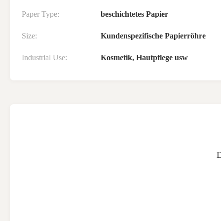
Paper Type:
beschichtetes Papier
Size:
Kundenspezifische Papierröhre
Industrial Use:
Kosmetik, Hautpflege usw