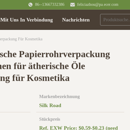
86--13667332386
feliciazhou@pa.ecer.com
 Mit Uns In Verbindung
Nachrichten
verpackung Für Kosmetika
sche Papierrohrverpackung
hen für ätherische Öle
ng für Kosmetika
Markenbezeichnung
Silk Road
Stückpreis
Ref. EXW Price: $0.59-$0.23 (need