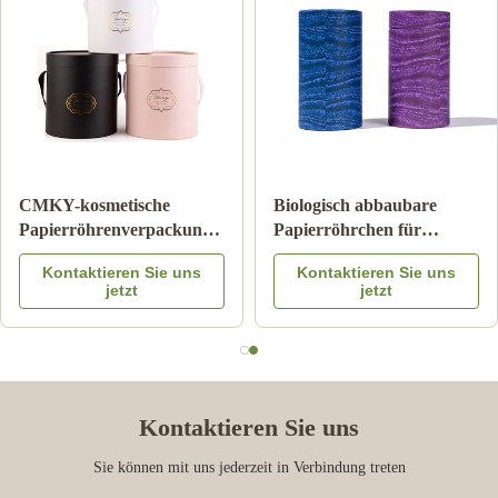
Zylinder-Wellpappe-Rohr
Papppapier-Rohr-
Pantone, das
Verpacken der
kindersicheren Matte
Lebensmittel mit Farbe
Kontaktieren Sie uns
Kontaktieren Sie uns
Lamination druckt
Logo Embossed des
jetzt
jetzt
Metalldeckel-CMYK
Kontaktieren Sie uns
Sie können mit uns jederzeit in Verbindung treten