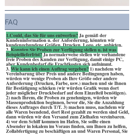
FAQ
1.Could, das Sie für uns entwerfen?
Ja gemäß der 
Kundeninformation u. der Anforderung, könnten wir 
kundengebundene Größen, Drucken, Logo, etc. anbieten.
2. 
Konnten Sie Proben zur Verfügung stellen u. ist was 
Beispiellieferfrist?
Ja normalerweise stellen wir vorhandene 
freie Proben des Kunden zur Verfügung, damit einige PC, 
aber Kundenbedarf die Frachtkosten sich aufnimmt.
3. 
Wie kann ich einen Auftrag vergeben?
1) nachdem wir 
Vereinbarung über Preis und andere Bedingungen haben, 
würden wir wenige Proben als Ihre Größe oder andere 
Anforderung (Drucken, Farbe, usw.) machen und sie Ihnen 
für Bestätigung schicken (wir würden Grafik wenn dort 
jeder möglicher Druckbedarf auf dem Einzelteil benötigen). 
2) nach Ihrem, die Proben zu genehmigen, würden wir 
Massenproduktion beginnen, bevor die, Sie die Anzahlung 
dieses Auftrages durch T/T. 3) machen muss, nachdem wir 
alle Waren beendend, dort Rest gezahlt zu werden sind Geld, 
dann würden wir den Versand zum Zielhafen vereinbaren. 
4) vor dem Schiff kommen im Hafen, Sie sollte einen 
Absender in lokalem im Voraus finden, um Ihnen zu helfen, 
Zollabfertigung zu beschäftigen an und Waren Personal, Sie 