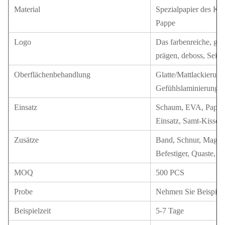
Material
Spezialpapier des Ku
Pappe
Logo
Das farbenreiche, gol
prägen, deboss, Seid
Oberflächenbehandlung
Glatte/Mattlackierung
Gefühlslaminierung
Einsatz
Schaum, EVA, Pappe, 
Einsatz, Samt-Kissen
Zusätze
Band, Schnur, Magnet
Befestiger, Quaste, Pa
MOQ
500 PCS
Probe
Nehmen Sie Beispiela
Beispielzeit
5-7 Tage