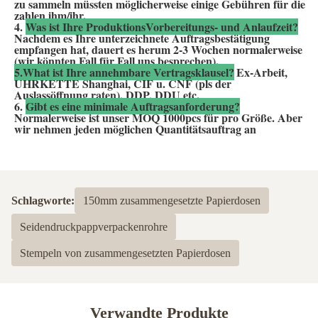
zu sammeln müssten möglicherweise einige Gebühren für die 
zahlen ihm/ihr.
4. 
Was ist Ihre ProduktionsVorbereitungs- und Anlaufzeit?
Nachdem es Ihre unterzeichnete Auftragsbestätigung 
empfangen hat, dauert es herum 2-3 Wochen normalerweise 
(wir könnten Fall für Fall uns besprechen).
5.What ist Ihre annehmbare Vertragsklausel?
Ex-Arbeit, 
UHRKETTE Shanghai, CIF u. CNF (pls der 
Auslassöffnung raten), DDP, DDU etc.
6. 
Gibt es eine minimale Auftragsanforderung?
Normalerweise ist unser MOQ 1000pcs für pro Größe. Aber 
wir nehmen jeden möglichen Quantitätsauftrag an
Schlagworte:
150mm zusammengesetzte Papierdosen
Seidendruckpappverpackenrohre
Stempeln von zusammengesetzten Papierdosen
Verwandte Produkte