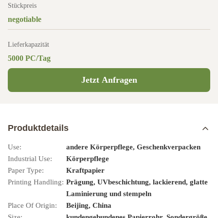
Stückpreis
negotiable
Lieferkapazität
5000 PC/Tag
Jetzt Anfragen
Produktdetails
Use:
andere Körperpflege, Geschenkverpacken
Industrial Use:
Körperpflege
Paper Type:
Kraftpapier
Printing Handling:
Prägung, UVbeschichtung, lackierend, glatte
Laminierung und stempeln
Place Of Origin:
Beijing, China
Size:
kundengebundenes Papierrohr, Sondergröße