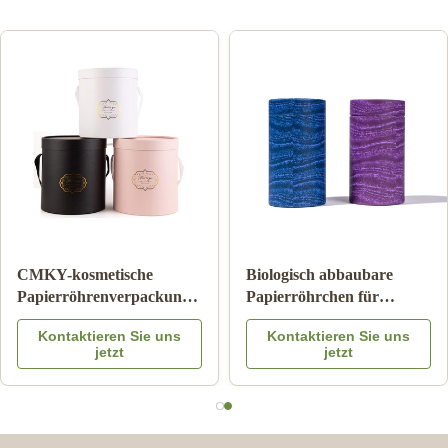
CMKY-kosmetische
Biologisch abbaub
Papierröhrenverpackung,
Papierröhrchen fü
Farbe
Luxuszylinder-Verpacken
Kraftkarton-
ie uns
Kontaktieren Sie uns
Kontaktieren S
s
Artpaper
Röhrchenverpack
jetzt
jetzt
YK