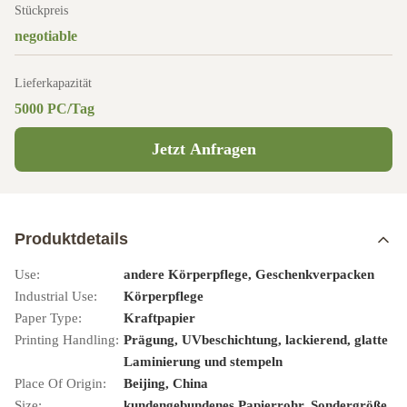
Stückpreis
negotiable
Lieferkapazität
5000 PC/Tag
Jetzt Anfragen
Produktdetails
Use:
andere Körperpflege, Geschenkverpacken
Industrial Use:
Körperpflege
Paper Type:
Kraftpapier
Printing Handling:
Prägung, UVbeschichtung, lackierend, glatte
Laminierung und stempeln
Place Of Origin:
Beijing, China
Size:
kundengebundenes Papierrohr, Sondergröße