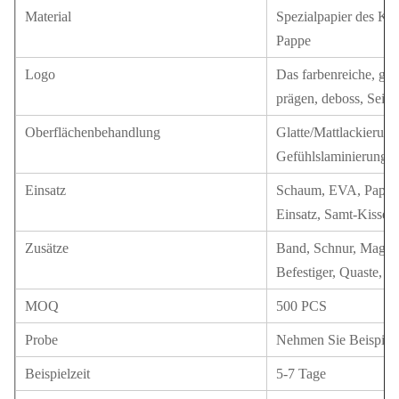
Material
Spezialpapier des Ku
Pappe
Logo
Das farbenreiche, gol
prägen, deboss, Seid
Oberflächenbehandlung
Glatte/Mattlackierung
Gefühlslaminierung
Einsatz
Schaum, EVA, Pappe, 
Einsatz, Samt-Kissen
Zusätze
Band, Schnur, Magnet
Befestiger, Quaste, Pa
MOQ
500 PCS
Probe
Nehmen Sie Beispiela
Beispielzeit
5-7 Tage