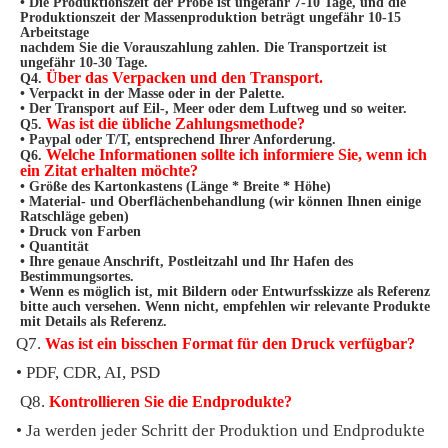
• Die Produktionszeit der Probe ist ungefähr 7-10 Tage, und die 
Produktionszeit der Massenproduktion beträgt ungefähr 10-15 
Arbeitstage
nachdem Sie die Vorauszahlung zahlen. Die Transportzeit ist 
ungefähr 10-30 Tage.
Über das Verpacken und den Transport.
Q4. 
• Verpackt in der Masse oder in der Palette.
• Der Transport auf Eil-, Meer oder dem Luftweg und so weiter.
Was ist die übliche Zahlungsmethode?
Q5. 
• Paypal oder T/T, entsprechend Ihrer Anforderung.
Welche Informationen sollte ich informiere Sie, wenn ich 
Q6. 
ein Zitat erhalten möchte?
• Größe des Kartonkastens (Länge * Breite * Höhe)
• Material- und Oberflächenbehandlung (wir können Ihnen einige 
Ratschläge geben)
• Druck von Farben
• Quantität
• Ihre genaue Anschrift, Postleitzahl und Ihr Hafen des 
Bestimmungsortes.
• Wenn es möglich ist, mit Bildern oder Entwurfsskizze als Referenz 
bitte auch versehen. Wenn nicht, empfehlen wir relevante Produkte
mit Details als Referenz.
Q7. 
Was ist ein bisschen Format für den Druck verfügbar?
• PDF, CDR, AI, PSD
Q8. 
Kontrollieren Sie die Endprodukte?
• Ja werden jeder Schritt der Produktion und Endprodukte 