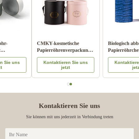
Zylinder-Wellpappe-Rohr
Papppapier-Rohr-
Pantone, das
Verpacken der
kindersicheren Matte
Lebensmittel mit Farbe
Kontaktieren Sie uns
Kontaktieren Sie uns
Lamination druckt
Logo Embossed des
jetzt
jetzt
Metalldeckel-CMYK
Kontaktieren Sie uns
Sie können mit uns jederzeit in Verbindung treten