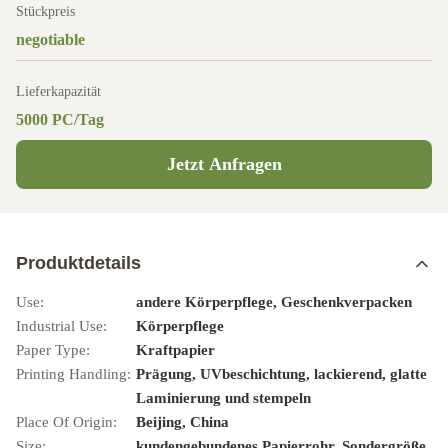
Stückpreis
negotiable
Lieferkapazität
5000 PC/Tag
Jetzt Anfragen
Produktdetails
Use:
andere Körperpflege, Geschenkverpacken
Industrial Use:
Körperpflege
Paper Type:
Kraftpapier
Printing Handling:
Prägung, UVbeschichtung, lackierend, glatte
Laminierung und stempeln
Place Of Origin:
Beijing, China
Size:
kundengebundenes Papierrohr, Sondergröße