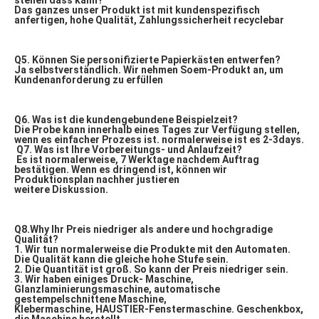
Das ganzes unser Produkt ist mit kundenspezifisch 
anfertigen, hohe Qualität, Zahlungssicherheit recyclebar
Q5. Können Sie personifizierte Papierkästen entwerfen?
Ja selbstverständlich. Wir nehmen Soem-Produkt an, um 
Kundenanforderung zu erfüllen
Q6. Was ist die kundengebundene Beispielzeit?
Die Probe kann innerhalb eines Tages zur Verfügung stellen, 
wenn es einfacher Prozess ist. normalerweise ist es 2-3days.
Q7. 
Was ist Ihre Vorbereitungs- und Anlaufzeit?
Es ist normalerweise, 7 Werktage nachdem Auftrag 
bestätigen. Wenn es dringend ist, können wir 
Produktionsplan nachher justieren
weitere Diskussion.
Q8.Why Ihr Preis niedriger als andere und hochgradige 
Qualität?
1. Wir tun normalerweise die Produkte mit den Automaten. 
Die Qualität kann die gleiche hohe Stufe sein.
2. Die Quantität ist groß. So kann der Preis niedriger sein.
3. Wir haben einiges Druck- Maschine, 
Glanzlaminierungsmaschine, automatische 
gestempelschnittene Maschine,
Klebermaschine, HAUSTIER-Fenstermaschine. Geschenkbox, 
die Maschine herstellt.