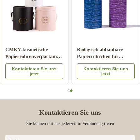
ohr
Papppapier-Rohr-
CMKY-kosmetische
Verpacken der
Papierröhrenverpacku
Lebensmittel mit Farbe
Luxuszylinder-Verpac
ns
Kontaktieren Sie uns
Kontaktieren Sie u
Logo Embossed des
Artpaper
jetzt
jetzt
Metalldeckel-CMYK
Kontaktieren Sie uns
Sie können mit uns jederzeit in Verbindung treten