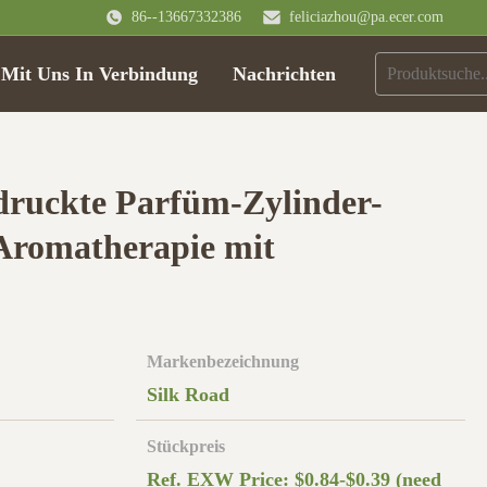
86--13667332386
feliciazhou@pa.ecer.com
 Mit Uns In Verbindung
Nachrichten
edruckte Parfüm-Zylinder-
Aromatherapie mit
Markenbezeichnung
Silk Road
Stückpreis
Ref. EXW Price: $0.84-$0.39 (need