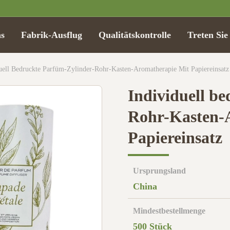
s
Fabrik-Ausflug
Qualitätskontrolle
Treten Sie
uell Bedruckte Parfüm-Zylinder-Rohr-Kasten-Aromatherapie Mit Papiereinsatz
Individuell b
Rohr-Kasten-
Papiereinsatz
Ursprungsland
China
Mindestbestellmenge
500 Stück