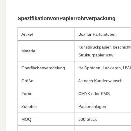
Spezifikation
von
Papierrohrverpackung
Artikel
Box für Parfümtuben
Kunstdruckpapier, beschicht
Material
Strukturpapier usw
Oberflächenveredelung
Heißprägen, Lackieren, UV-L
Größe
Je nach Kundenwunsch
Farbe
CMYK oder PMS
Zubehör
Papiereinlagen
MOQ
500 Stück