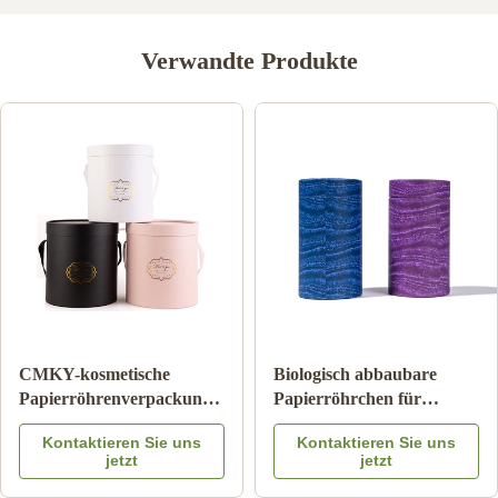
Verwandte Produkte
Zylinder-Wellpappe-Rohr
Papppapier-Rohr-
Pantone, das
Verpacken der
kindersicheren Matte
Lebensmittel mit Farbe
Kontaktieren Sie uns
Kontaktieren Sie uns
Lamination druckt
Logo Embossed des
jetzt
jetzt
Metalldeckel-CMYK