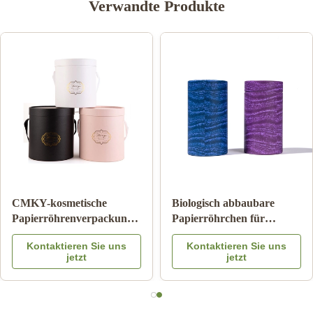
Verwandte Produkte
Papppapier-Rohr-
CMKY-kosmetische
Verpacken der
Papierröhrenverpackung,
Lebensmittel mit Farbe
Luxuszylinder-Verpacken
Kontaktieren Sie uns
Kontaktieren Sie uns
Logo Embossed des
Artpaper
jetzt
jetzt
Metalldeckel-CMYK