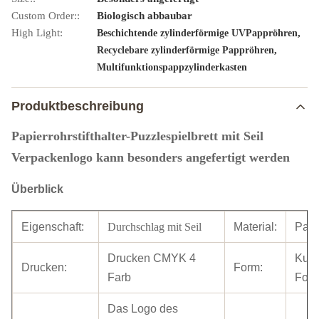
Custom Order::
Biologisch abbaubar
High Light:
,
Beschichtende zylinderförmige UVPappröhren
,
Recyclebare zylinderförmige Pappröhren
Multifunktionspappzylinderkasten
Produktbeschreibung
Papierrohrstifthalter-Puzzlespielbrett mit Seil
Verpackenlogo kann besonders angefertigt werden
Überblick
Eigenschaft:
Durchschlag mit Seil
Material:
Papi
Drucken CMYK 4
Kun
Drucken:
Form:
Farb
For
Das Logo des