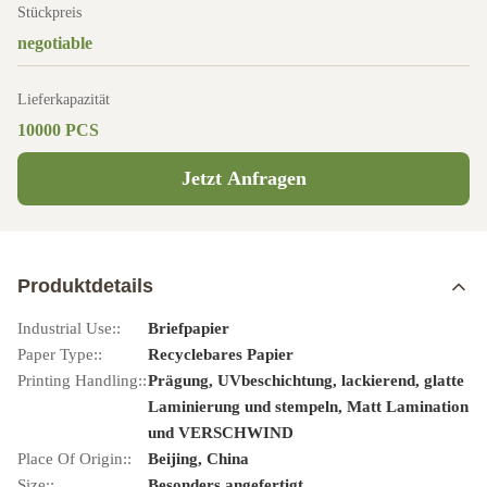
Stückpreis
negotiable
Lieferkapazität
10000 PCS
Jetzt Anfragen
Produktdetails
Industrial Use::
Briefpapier
Paper Type::
Recyclebares Papier
Printing Handling::
Prägung, UVbeschichtung, lackierend, glatte
Laminierung und stempeln, Matt Lamination
und VERSCHWIND
Place Of Origin::
Beijing, China
Size::
Besonders angefertigt