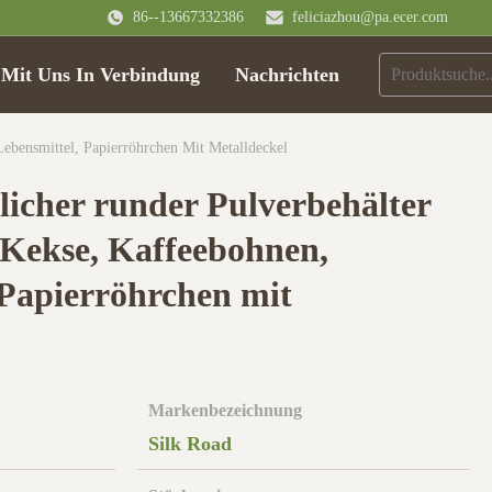
86--13667332386
feliciazhou@pa.ecer.com
 Mit Uns In Verbindung
Nachrichten
ebensmittel, Papierröhrchen Mit Metalldeckel
icher runder Pulverbehälter
 Kekse, Kaffeebohnen,
 Papierröhrchen mit
Markenbezeichnung
Silk Road