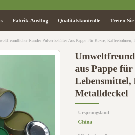
s
Fabrik-Ausflug
Qualitätskontrolle
Treten Sie
eltfreundlicher Runder Pulverbehälter Aus Pappe Für Kekse, Kaffeebohnen, L
Umweltfreundl
aus Pappe für
Lebensmittel,
Metalldeckel
Ursprungsland
China