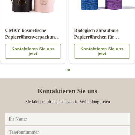
Zylinder-Wellpappe-Rohr
Papppapier-Rohr-
Pantone, das
Verpacken der
kindersicheren Matte
Lebensmittel mit Farbe
Kontaktieren Sie uns
Kontaktieren Sie uns
Lamination druckt
Logo Embossed des
jetzt
jetzt
Metalldeckel-CMYK
Kontaktieren Sie uns
Sie können mit uns jederzeit in Verbindung treten