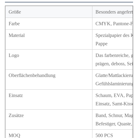
Größe
Besonders angefertigt
Farbe
CMYK, Pantone-Farbe
Material
Spezialpapier des Ku
Pappe
Logo
Das farbenreiche, gol
prägen, deboss, Seid
Oberflächenbehandlung
Glatte/Mattlackierung
Gefühlslaminierung
Einsatz
Schaum, EVA, Pappe, 
Einsatz, Samt-Kissen
Zusätze
Band, Schnur, Magnet
Befestiger, Quaste, Pa
MOQ
500 PCS