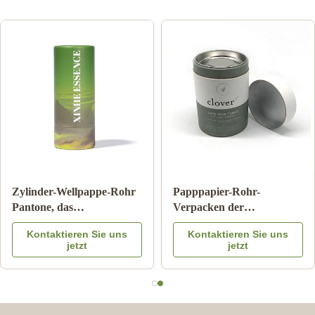
Zylinder-Wellpappe-Rohr
Papppapier-Rohr-
Pantone, das
Verpacken der
kindersicheren Matte
Lebensmittel mit Farbe
Kontaktieren Sie uns
Kontaktieren Sie uns
Lamination druckt
Logo Embossed des
jetzt
jetzt
Metalldeckel-CMYK