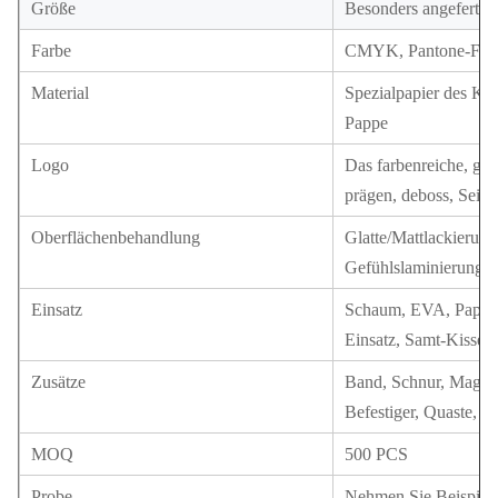
Größe
Besonders angefertigt
Farbe
CMYK, Pantone-Farbe
Material
Spezialpapier des Ku
Pappe
Logo
Das farbenreiche, gol
prägen, deboss, Seid
Oberflächenbehandlung
Glatte/Mattlackierung
Gefühlslaminierung
Einsatz
Schaum, EVA, Pappe, 
Einsatz, Samt-Kissen
Zusätze
Band, Schnur, Magnet
Befestiger, Quaste, Pa
MOQ
500 PCS
Probe
Nehmen Sie Beispiela