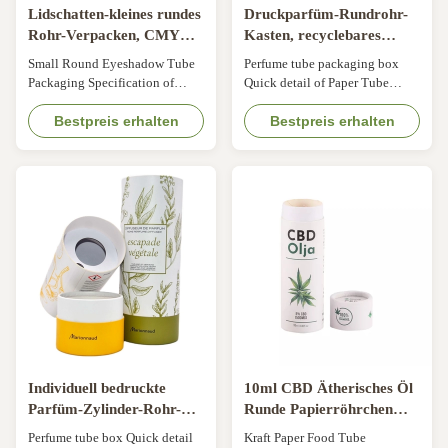
Lidschatten-kleines rundes
Druckparfüm-Rundrohr-
Rohr-Verpacken, CMYK-
Kasten, recyclebares
Pappkosmetik-Rohr-
Zylinder-Papierrohr für
Small Round Eyeshadow Tube
Perfume tube packaging box
Kasten
Kosmetik
Packaging Specification of
Quick detail of Paper Tube
Paper Tube Packaging Item
Packaging Material: Can choose
Small Round Eyeshadow Tube
Bestpreis erhalten
kraft paper, white cardboard, etc
Bestpreis erhalten
Packaging Material Touch
Color: Accept custom Logo: As
paper, pearlescent paper, silver
per consumer design file
board paper, etc Surface
Application/Use For: Perfume,
finsihing Embossing, matte
CBD essential oil, etc Feature:
lamination, etc. Size Any size
EVA can fixed and protect the
can be customized Color 4 color
glass bottle Specification of ...
or PMS Application ...
Individuell bedruckte
10ml CBD Ätherisches Öl
Parfüm-Zylinder-Rohr-
Runde Papierröhrchen
Kasten-Aromatherapie
Verpackung Kosmetische
Perfume tube box Quick detail
Kraft Paper Food Tube