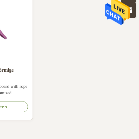
förmige
lebares
 board with rope
omized
 rope Material:
rs Printing
lten
go: Acceptable
pcs Tube
aperboard