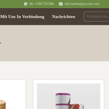
86--13667332386
feliciazhou@pa.ecer.com
 Mit Uns In Verbindung
Nachrichten