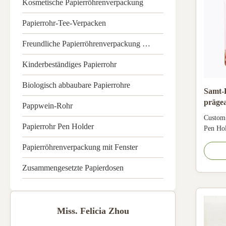
Kosmetische Papierröhrenverpackung
Papierrohr-Tee-Verpacken
Freundliche Papierröhrenverpackung Eco
Kinderbeständiges Papierrohr
Biologisch abbaubare Papierrohre
Samt-K
prägea
Pappwein-Rohr
Custom
Papierrohr Pen Holder
Pen Hol
Pen Ho
Papierröhrenverpackung mit Fenster
Pantone
paper/ 
Zusammengesetzte Papierdosen
cardboa
stampin
deboss, 
Miss. Felicia Zhou