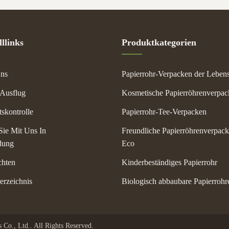
llinks
Produktkategorien
ns
Papierrohr-Verpacken der Lebens
-Ausflug
Kosmetische Papierröhrenverpa
tskontrolle
Papierrohr-Tee-Verpacken
Sie Mit Uns In
Freundliche Papierröhrenverpac
dung
Eco
chten
Kinderbeständiges Papierrohr
erzeichnis
Biologisch abbaubare Papierrohr
Co., Ltd.. All Rights Reserved.