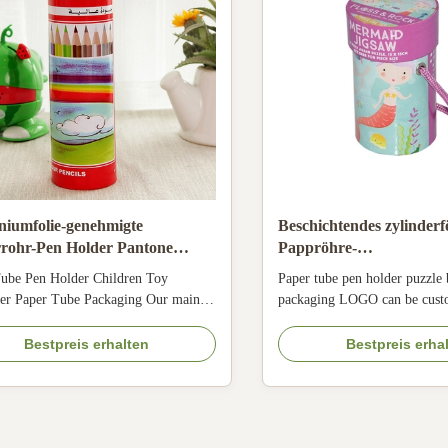
niumfolie-genehmigte
Beschichtendes zylinder
rrohr-Pen Holder Pantone
Pappröhre-
ed SGS
mehrfunktionalesuvrecyc
ube Pen Holder Children Toy
Paper tube pen holder puzzle
er Paper Tube Packaging Our mainly
packaging LOGO can be cust
s includes below: 1. Paper packaging
Overview Feature: Punch with
r tea , milk powder , dry food , coffee
Paper Printing: CMYK 4 Colo
Bestpreis erhalten
Bestpreis erha
tic , gift , toy , clothes ect. 2. Tissue
Shape: Customized Shape ​Lo
 tube. 3. Shaking paper core tube for
Customer's Logo MOQ: 1000
 salt ect. 4. Lip balm paper ...
material: Art Paper Coated P
Quality: 100% QC ...