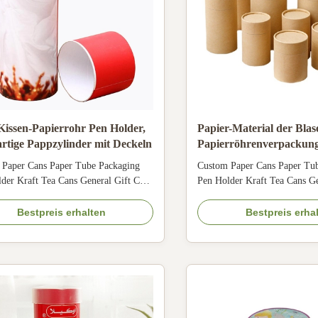
issen-Papierrohr Pen Holder,
Papier-Material der Blas
rtige Pappzylinder mit Deckeln
Papierröhrenverpackung
Presentation
 Paper Cans Paper Tube Packaging
Custom Paper Cans Paper Tu
der Kraft Tea Cans General Gift Cans
Pen Holder Kraft Tea Cans Ge
lder Size Customized Color CMYK,
Pen Holder Size Customized
 color, customized Material Art
Pantone color, customized Mat
Bestpreis erhalten
Bestpreis erha
special paper/fancy paper, kraft paper,
paper/ special paper/fancy pap
rd Logo Full color, golden hot
cardboard Logo Full color, g
g, silver hot-stamping, emboss,
stamping, silver hot-stamping
silk ...
deboss, silk ...