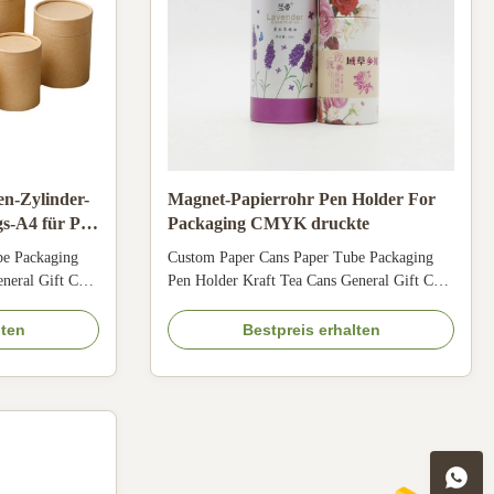
en-Zylinder-
Magnet-Papierrohr Pen Holder For
s-A4 für Pen
Packaging CMYK druckte
be Packaging
Custom Paper Cans Paper Tube Packaging
neral Gift Cans
Pen Holder Kraft Tea Cans General Gift Cans
 Color CMYK,
Pen Holder Size Customized Color CMYK,
erial Art
Pantone color, customized Material Art
lten
Bestpreis erhalten
er, kraft paper,
paper/ special paper/fancy paper, kraft paper,
olden hot
cardboard Logo Full color, golden hot
, emboss,
stamping, silver hot-stamping, emboss,
deboss, silk ...