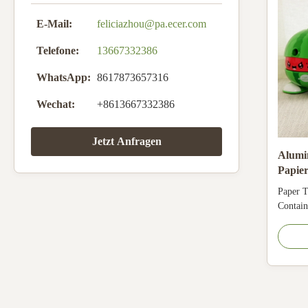
E-Mail:
feliciazhou@pa.ecer.com
Telefone:
13667332386
WhatsApp:
8617873657316
Wechat:
+8613667332386
Jetzt Anfragen
Alumi
Papie
Print
Paper T
Contain
product
tube fo
, costme
package
powder ,