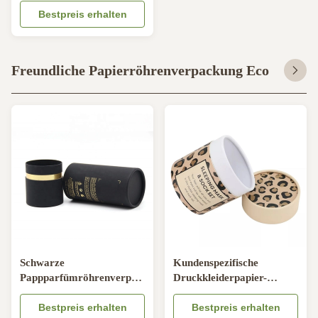
Lebensmittelverpackungen
Bestpreis erhalten
für Süßigkeiten und
Schokolade
Freundliche Papierröhrenverpackung Eco
Schwarze
Kundenspezifische
Pappparfümröhrenverpackung
Druckkleiderpapier-
Bronzierender runder
Röhrenverpackung, trifft
Behälter für kosmetische
Bestpreis erhalten
Pappröhre-Behälter hart
Bestpreis erhalten