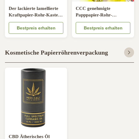
Der lackierte lamellierte
CCC genehmigte
Kraftpapier-Rohr-Kasten,
Papppapier-Rohr-
der mit Samt-Kissen
Verpacken der
verpackt, fügte ein
Bestpreis erhalten
Lebensmittel aufbereitete
Bestpreis erhalten
Gewohnheit ODM PMS
Kosmetische Papierröhrenverpackung
CBD Ätherisches Öl