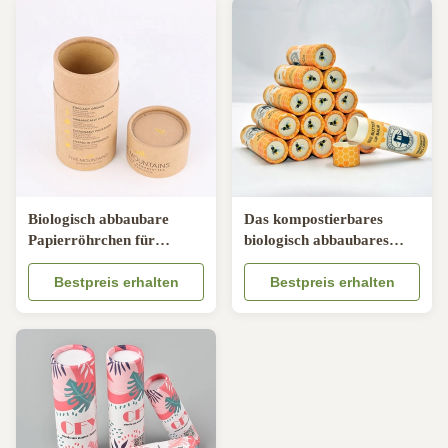
Biologisch abbaubare
Das kompostierbares
Papierröhrchen für
biologisch abbaubares
Deodorant Stick mit Samt
Versenden packt
Kissen Einfügen und
Bestpreis erhalten
Durchmesser 0.5oz 76mm
Bestpreis erhalten
Schieben Design
Höhen-24mm ein