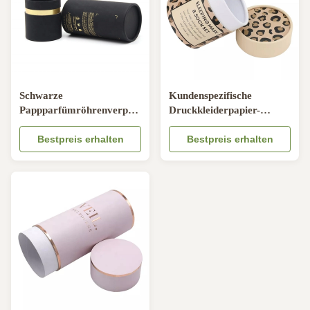
Schwarze
Kundenspezifische
Pappparfümröhrenverpackung
Druckkleiderpapier-
Bronzierender runder
Röhrenverpackung, trifft
Behälter für kosmetische
Bestpreis erhalten
Pappröhre-Behälter hart
Bestpreis erhalten
Flaschen