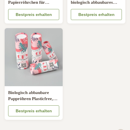
Papierröhrchen für
biologisch abbaubares
Deodorant Stick mit Samt
Versenden packt
Kissen Einfügen und
Bestpreis erhalten
Durchmesser 0.5oz 76mm
Bestpreis erhalten
Schieben Design
Höhen-24mm ein
Biologisch abbaubare
Pappröhren Plasticfree,
21mm Pappröhre-
Geschenkbox
Bestpreis erhalten