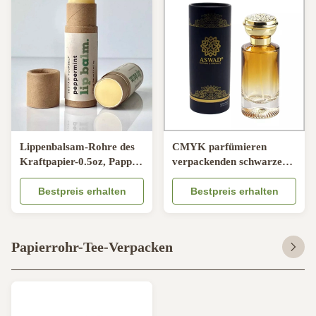
Lippenbalsam-Rohre des
CMYK parfümieren
Kraftpapier-0.5oz, Pappe
verpackenden schwarzen
des Pappdesodorierenden
runden Papierkasten mit
mittels drücken Rohre
Bestpreis erhalten
EVA Insert
Bestpreis erhalten
hoch
Papierrohr-Tee-Verpacken