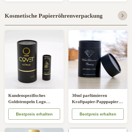
genehmigte
Kosmetische Papierröhrenverpackung
Kundenspezifisches
30ml parfümieren
Goldstempeln Logo
Kraftpapier-Papppapier-
Cosmetic Paper Tube
Röhrenverpackungs-
Packaging für Parfüm-
Bestpreis erhalten
heißes stempelndes Logo
Bestpreis erhalten
Kerze