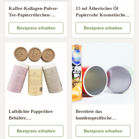
Kaffee-Kollagen-Pulver-
15 ml Ätherisches Öl
Tee-Papierröhrchen-
Papierrohr Kosmetische
Verpackung luftdichter
Roller Flaschenbehälter
abziehbarer Deckel in
Bestpreis erhalten
Verpackung
Bestpreis erhalten
Lebensmittelqualität
Luftdichte Pappröhre-
Bereitete das
Behälter,
kundenspezifische
kundenspezifische
Pappröhre-Verpacken
Drucksache-Rohre
Bestpreis erhalten
PMS ODM auf, das
Bestpreis erhalten
157gsm CMYK
verfügbarer CCC